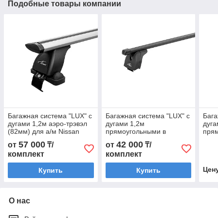
Подобные товары компании
Багажная система "LUX" с
Багажная система "LUX" с
Бага
дугами 1,2м аэро-трэвэл
дугами 1,2м
дуга
(82мм) для а/м Nissan
прямоугольными в
пря
Juke 2010-... г.в.
пластике для а/м Hyundai
плас
57 000
42 000
от
₸/
от
₸/
Tucson (IX35) 2010-2015
2011
комплект
комплект
г.в.
рейл
Цен
Купить
Купить
О нас