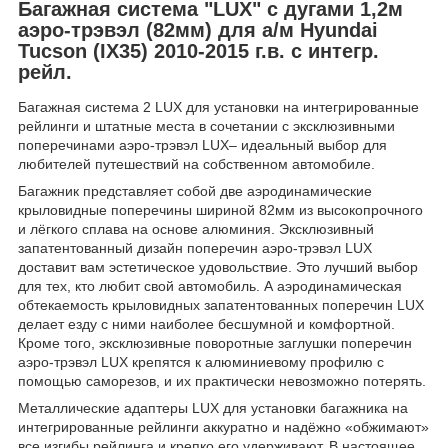
Багажная система "LUX" с дугами 1,2м
аэро-трэвэл (82мм) для а/м Hyundai
Tucson (IX35) 2010-2015 г.в. с интегр.
рейл.
Багажная система 2 LUX для установки на интегрированные
рейлинги и штатные места в сочетании с эксклюзивными
поперечинами аэро-трэвэл LUX– идеальный выбор для
любителей путешествий на собственном автомобиле.
Багажник представляет собой две аэродинамические
крыловидные поперечины шириной 82мм из высокопрочного
и лёгкого сплава на основе алюминия. Эксклюзивный
запатентованный дизайн поперечин аэро-трэвэл LUX
доставит вам эстетическое удовольствие. Это лучший выбор
для тех, кто любит свой автомобиль. А аэродинамическая
обтекаемость крыловидных запатентованных поперечин LUX
делает езду с ними наиболее бесшумной и комфортной.
Кроме того, эксклюзивные поворотные заглушки поперечин
аэро-трэвэл LUX крепятся к алюминиевому профилю с
помощью саморезов, и их практически невозможно потерять.
Металлические адаптеры LUX для установки багажника на
интегрированные рейлинги аккуратно и надёжно «обжимают»
все изгибы рейлинга и крепко его удерживают. В настоящее