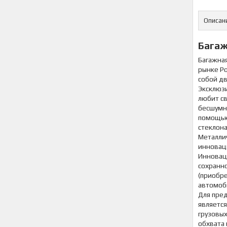
Описан
Багаж
Багажна
рынке Ро
собой д
Эксклюзи
любит с
бесшумн
помощью
стеклон
Металли
инноваци
Инновац
сохранн
(приобре
автомоб
Для пред
является
грузовых
обхвата 