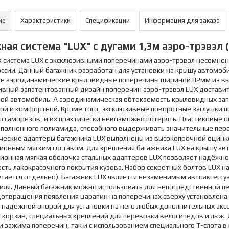
ие
Характеристики
Спецификации
Информация для заказа
ная система "LUX" с дугами 1,3м аэро-трэвэл (82
я система LUX с эксклюзивными поперечинами аэро-трэвэл несомнен
ссии. Данный багажник разработан для установки на крышу автомоб
ве аэродинамические крыловидные поперечины шириной 82мм из высо
вный запатентованный дизайн поперечин аэро-трэвэл LUX доставит 
вой автомобиль. А аэродинамическая обтекаемость крыловидных зап
ой и комфортной. Кроме того, эксклюзивные поворотные заглушки п
 саморезов, и их практически невозможно потерять. Пластиковые о
аполненного полиамида, способного выдерживать значительные пере
ческие адаптеры багажника LUX выполнены из высокопрочной оцинк
онным мягким составом. Для крепления багажника LUX на крышу авт
ионная мягкая оболочка стальных адаптеров LUX позволяет надёжно
ость лакокрасочного покрытия кузова. Набор секретных болтов LUX
тается отдельно). Багажник LUX является незаменимым автоаксессу
иля. Данный багажник можно использовать для непосредственной п
отвращения появления царапин на поперечинах сверху установлена 
 надёжной опорой для установки на него любых дополнительных аксес
 корзин, специальных креплений для перевозки велосипедов и лыж. Д
и зажима поперечин, так и с использованием специального Т-слота 