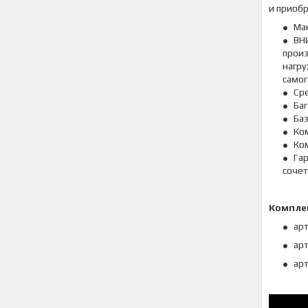
и приобр
Мак
ВН
произ
нагру
самог
Сре
Баг
Баз
Ком
Ком
Гар
сочет
Компле
арт
арт
арт