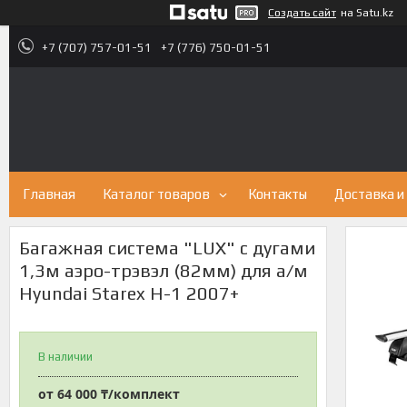
Создать сайт
на Satu.kz
+7 (707) 757-01-51
+7 (776) 750-01-51
Главная
Каталог товаров
Контакты
Доставка и
Багажная система "LUX" с дугами
1,3м аэро-трэвэл (82мм) для а/м
Hyundai Starex H-1 2007+
В наличии
от
64 000 ₸/комплект