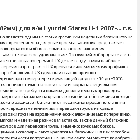
мм) для а/м Hyundai Starex H-1 2007-... г.в.
но является одним из самых красивых и надёжных багажников на
иля с креплением за дверные проёмы. Багажник представляет
копрочного и лёгкого сплава на основе алюминия.
вам эстетическое удовольствие. Это лучший выбор для тех, кто
атентованных поперечин LUX делает езду с ними наиболее
оперечин аэро-трэвэл LUX крепятся к алюминиевому профилю с
поры багажника LUX сделаны из высокопрочного
грузки при температуре окружающей среды от -50 до +50°C.
ованной инструментальной стали и покрыты специальным
омобиля не требуется никаких дополнительных прокладок.
 закрепить багажник на крыше автомобиля, обеспечивая полную
 надёжно защищает багажник от несанкционированного снятия
аром, предназначенным для перевозки грузов на крыше
еревозки груза на аэродинамических алюминиевых поперечинах.
мягкая и надёжная резиновая вставка. Также данный багажник
суаров для перевозки груза, а именно: грузовых боксов,
анные аксессуары легко крепятся на багажник LUX как способом
в верхней части поперечин. На нашем сайте вы можете подобрать