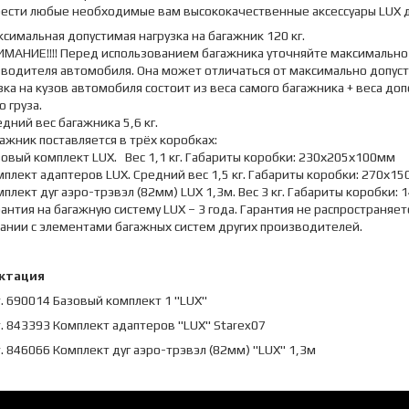
ести любые необходимые вам высококачественные аксессуары LUX дл
симальная допустимая нагрузка на багажник 120 кг.
ИМАНИЕ!!!! Перед использованием багажника уточняйте максимально 
водителя автомобиля. Она может отличаться от максимально допуст
зка на кузов автомобиля состоит из веса самого багажника + веса доп
о груза.
дний вес багажника 5,6 кг.
ажник поставляется в трёх коробках:
овый комплект LUX. Вес 1,1 кг. Габариты коробки: 230х205х100мм
плект адаптеров LUX. Средний вес 1,5 кг. Габариты коробки: 270х1
плект дуг аэро-трэвэл (82мм) LUX 1,3м. Вес 3 кг. Габариты коробки
антия на багажную систему LUX – 3 года. Гарантия не распространяе
ании с элементами багажных систем других производителей.
ктация
. 690014 Базовый комплект 1 "LUX"
. 843393 Комплект адаптеров "LUX" Starex07
. 846066 Комплект дуг аэро-трэвэл (82мм) "LUX" 1,3м