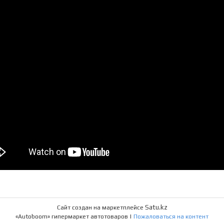
Satu.kz
Сайт создан на маркетплейсе
«Autoboom» гипермаркет автотоваров |
Пожаловаться на контент