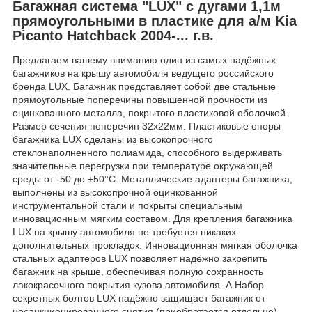
Багажная система "LUX" с дугами 1,1м
прямоугольными в пластике для а/м Kia
Piсanto Hatchback 2004-... г.в.
Предлагаем вашему вниманию один из самых надёжных
багажников на крышу автомобиля ведущего российского
бренда LUX. Багажник представляет собой две стальные
прямоугольные поперечины повышенной прочности из
оцинкованного металла, покрытого пластиковой оболочкой.
Размер сечения поперечин 32х22мм. Пластиковые опоры
багажника LUX сделаны из высокопрочного
стеклонаполненного полиамида, способного выдерживать
значительные перегрузки при температуре окружающей
среды от -50 до +50°C. Металлические адаптеры багажника,
выполнены из высокопрочной оцинкованной
инструментальной стали и покрыты специальным
инновационным мягким составом. Для крепления багажника
LUX на крышу автомобиля не требуется никаких
дополнительных прокладок. Инновационная мягкая оболочка
стальных адаптеров LUX позволяет надёжно закрепить
багажник на крыше, обеспечивая полную сохранность
лакокрасочного покрытия кузова автомобиля. А Набор
секретных болтов LUX надёжно защищает багажник от
несанкционированного снятия (приобретается отдельно).