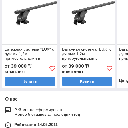
Багажная система "LUX" с
Багажная система "LUX" с
Бага
дугами 1,2м
дугами 1,2м
дуга
прямоугольными в
прямоугольными в
пря
пластике для а/м
пластике для а/м KIA
плас
39 000
39 000
от
₸/
от
₸/
Chevrolet Cruze Hatchback
Cerato II Sedan 2009-
2011
комплект
комплект
2011-... г.в.
2013 г.в.
рейл
Цен
Купить
Купить
О нас
Рейтинг не сформирован
Менее 5 отзывов за последний год
Работает с 14.05.2011