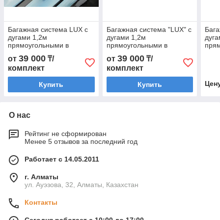
Багажная система LUX с
Багажная система "LUX" с
Бага
дугами 1,2м
дугами 1,2м
дуга
прямоугольными в
прямоугольными в
пря
пластике для а/м Ford
пластике для а/м KIA
плас
39 000
39 000
от
₸/
от
₸/
EcoSport без рейлингов
Cerato II Sedan 2009-
2011
комплект
комплект
2013-... г.в.
2013 г.в.
рейл
Цен
Купить
Купить
О нас
Рейтинг не сформирован
Менее 5 отзывов за последний год
Работает с 14.05.2011
г. Алматы
ул. Ауэзова, 32, Алматы, Казахстан
Контакты