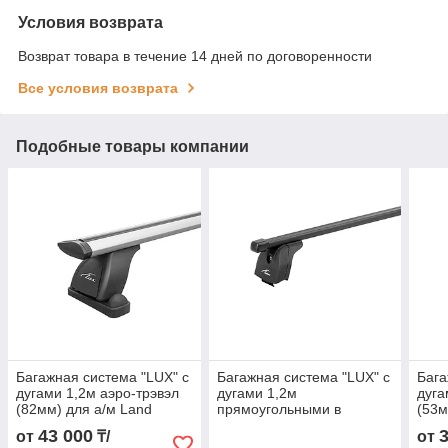
Условия возврата
Возврат товара в течение 14 дней по договоренности
Все условия возврата
Подобные товары компании
Багажная система "LUX" с
Багажная система "LUX" с
Бага
дугами 1,2м аэро-трэвэл
дугами 1,2м
дуга
(82мм) для а/м Land
прямоугольными в
(53м
Rover Discovery III 2004-
пластике для а/м Audi Q3
Rove
43 000
от
₸/
от
2009 г.в.
2011-2015 г.в. с интегр.
2002