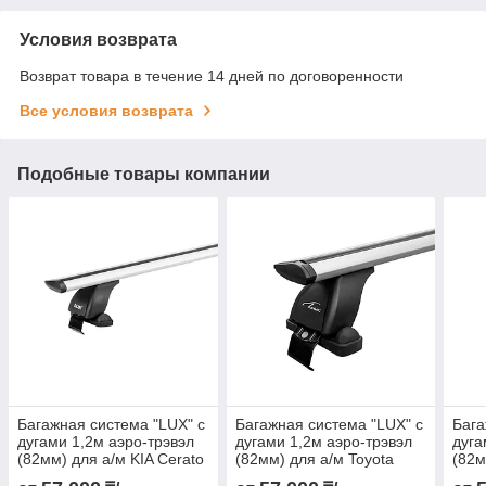
Условия возврата
Возврат товара в течение 14 дней по договоренности
Все условия возврата
Подобные товары компании
Багажная система "LUX" с
Багажная система "LUX" с
Бага
дугами 1,2м аэро-трэвэл
дугами 1,2м аэро-трэвэл
дуга
(82мм) для а/м KIA Cerato
(82мм) для а/м Toyota
(82м
IV Sedan 2018+ г.в.
Hilux 2006-2015 г.в.
Camr