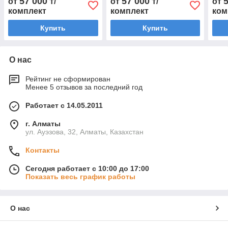
57 000
57 000
от
₸/
от
₸/
от
г.в.
комплект
комплект
ком
Купить
Купить
О нас
Рейтинг не сформирован
Менее 5 отзывов за последний год
Работает с 14.05.2011
г. Алматы
ул. Ауэзова, 32, Алматы, Казахстан
Контакты
Сегодня работает с 10:00 до 17:00
Показать весь график работы
О нас