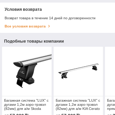
Условия возврата
Возврат товара в течение 14 дней по договоренности
Все условия возврата
Подобные товары компании
Багажная система "LUX" с
Багажная система "LUX" с
Бага
дугами 1,2м аэро-трэвэл
дугами 1,2м аэро-трэвэл
дуга
(82мм) для а/м Skoda
(82мм) для а/м KIA Cerato
пря
Rapid Liftback 2012-2017
II Sedan 2009-2013 г.в.
плас