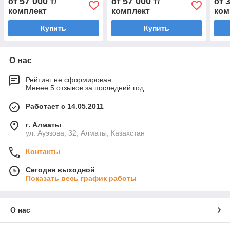
57 000
57 000
от
₸/
от
₸/
от
г.в.
Octav
комплект
комплект
ком
Купить
Купить
О нас
Рейтинг не сформирован
Менее 5 отзывов за последний год
Работает с 14.05.2011
г. Алматы
ул. Ауэзова, 32, Алматы, Казахстан
Контакты
Сегодня выходной
Показать весь график работы
О нас