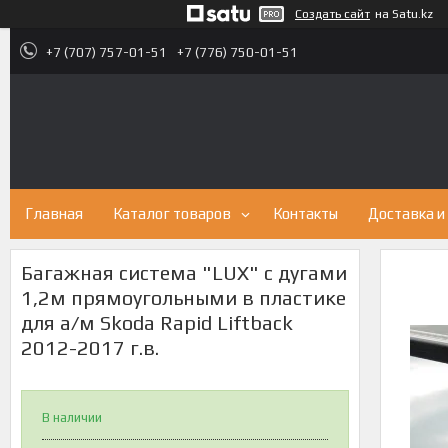
Создать сайт
на Satu.kz
+7 (707) 757-01-51
+7 (776) 750-01-51
Главная
Каталог товаров
Контакты
Доставка и
Багажная система "LUX" с дугами
1,2м прямоугольными в пластике
для а/м Skoda Rapid Liftback
2012-2017 г.в.
В наличии