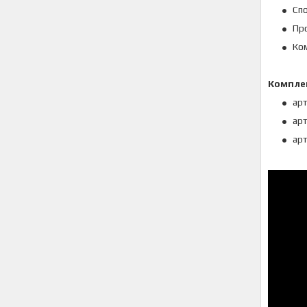
Сп
Про
Ком
Компле
арт
арт
арт