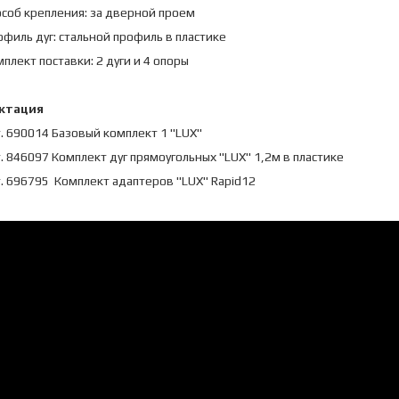
особ крепления: за дверной проем
филь дуг: стальной профиль в пластике
плект поставки: 2 дуги и 4 опоры
ктация
. 690014 Базовый комплект 1 "LUX"
. 846097 Комплект дуг прямоугольных "LUX" 1,2м в пластике
. 696795 Комплект адаптеров "LUX" Rapid12