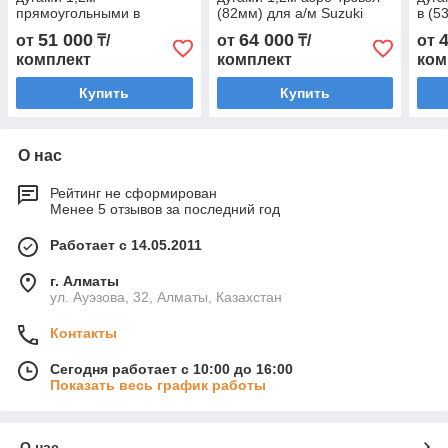
прямоугольными в
(82мм) для а/м Suzuki
в (5
пластике для а/м Suzuki
Grand Vitara III 2005-2014
Alme
51 000
64 000
от
₸/
от
₸/
от
Grand Vitara III 2005-2014
г.в.
г.в.
комплект
комплект
ком
г.в.
Купить
Купить
О нас
Рейтинг не сформирован
Менее 5 отзывов за последний год
Работает с 14.05.2011
г. Алматы
ул. Ауэзова, 32, Алматы, Казахстан
Контакты
Сегодня работает с 10:00 до 16:00
Показать весь график работы
О нас