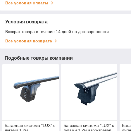
Все условия оплаты
Условия возврата
Возврат товара в течение 14 дней по договоренности
Все условия возврата
Подобные товары компании
Багажная система "LUX" с
Багажная система "LUX" с
Бага
дугами 1,2м
дугами 1,2м аэро-трэвэл
дуга