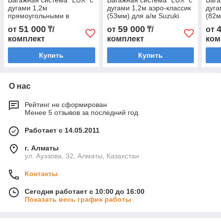
Багажная система "LUX" с
Багажная система "LUX" с
Бага
дугами 1,2м
дугами 1,2м аэро-классик
дуга
прямоугольными в
(53мм) для а/м Suzuki
(82м
пластике для а/м Suzuki
Grand Vitara III 2005-2014
Rove
51 000
59 000
от
₸/
от
₸/
от
Grand Vitara III 2005-2014
г.в.
2009 
комплект
комплект
ком
г.в.
Купить
Купить
О нас
Рейтинг не сформирован
Менее 5 отзывов за последний год
Работает с 14.05.2011
г. Алматы
ул. Ауэзова, 32, Алматы, Казахстан
Контакты
Сегодня работает с 10:00 до 16:00
Показать весь график работы