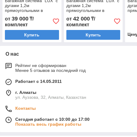
Багажная система "LUX" с
Багажная система "LUX" с
Бага
дугами 1,2м
дугами 1,2м
дуга
прямоугольными в
прямоугольными в
пря
пластике для а/м Toyota
пластике для а/м Lexus LX
плас
39 000
42 000
от
₸/
от
₸/
Prius III 2009-2015 г.в.
2015-... г.в. с интегр. рейл.
2011
комплект
комплект
рейл
Цен
Купить
Купить
О нас
Рейтинг не сформирован
Менее 5 отзывов за последний год
Работает с 14.05.2011
г. Алматы
ул. Ауэзова, 32, Алматы, Казахстан
Контакты
Сегодня работает с 10:00 до 17:00
Показать весь график работы