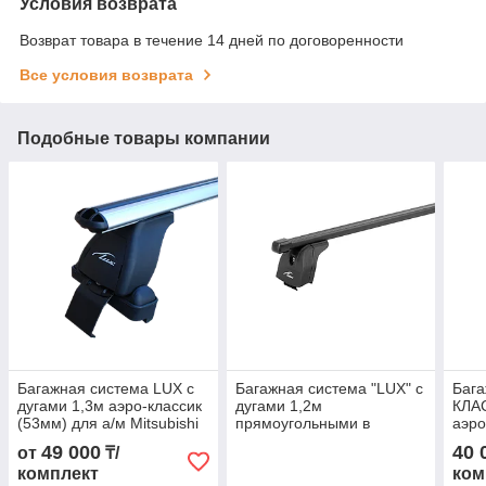
Условия возврата
Возврат товара в течение 14 дней по договоренности
Все условия возврата
Подобные товары компании
Багажная система LUX с
Багажная система "LUX" с
Бага
дугами 1,3м аэро-классик
дугами 1,2м
КЛАС
(53мм) для а/м Mitsubishi
прямоугольными в
аэро
ASX 2010-... г.в. без
пластике для а/м Audi Q3
а/м 
49 000
40 
от
₸/
штатного места
2011-2015 г.в. с интегр.
комплект
ком
рейл.