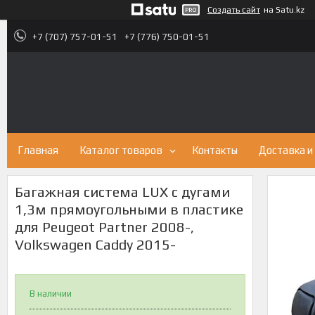
Создать сайт
на Satu.kz
+7 (707) 757-01-51
+7 (776) 750-01-51
Главная
Каталог товаров
Контакты
Доставка и
Багажная система LUX с дугами
1,3м прямоугольными в пластике
для Peugeot Partner 2008-,
Volkswagen Caddy 2015-
В наличии