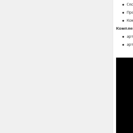
Сп
Про
Ком
Компле
арт
арт