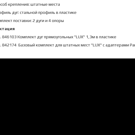
особ крепления: штатные места
филь дуг: стальной профиль в пластике
плект поставки: 2 дуги и 4 опоры
ктация
. 846103 Комплект дуг прямоугольных "LUX" 1,3м в пластике
. 842174 Базовый комплект для штатных мест "LUX" с адаптерами Pa