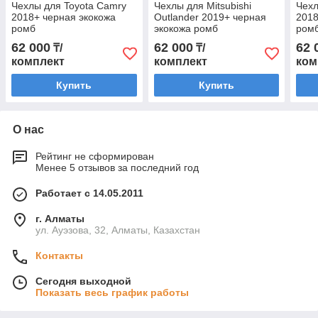
Чехлы для Toyota Camry
Чехлы для Mitsubishi
Чехл
2018+ черная экокожа
Outlander 2019+ черная
2018
ромб
экокожа ромб
ром
62 000
62 000
62 
₸/
₸/
комплект
комплект
ком
Купить
Купить
О нас
Рейтинг не сформирован
Менее 5 отзывов за последний год
Работает с 14.05.2011
г. Алматы
ул. Ауэзова, 32, Алматы, Казахстан
Контакты
Сегодня выходной
Показать весь график работы