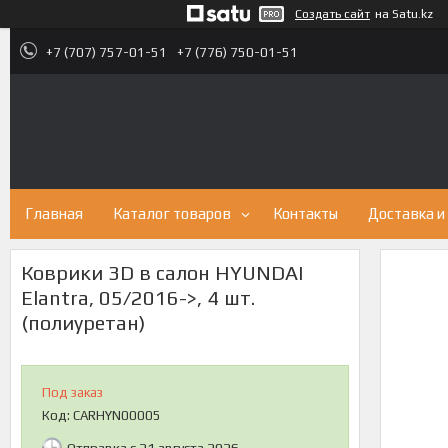
Создать сайт
на Satu.kz
+7 (707) 757-01-51
+7 (776) 750-01-51
Главная
Каталог товаров
Контакты
Доставка и
Коврики 3D в салон HYUNDAI
Elantra, 05/2016->, 4 шт.
(полиуретан)
Под заказ
Код:
CARHYN00005
Отправка с 21 августа 2026