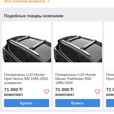
Все условия возврата
Подобные товары компании
Поперечины LUX Hunter
Поперечины LUX Hunter
Попе
Opel Vectra SW 1995-2002
Nissan Pathfinder R50
Hyun
универсал
1996-2004
71 000
71 000
71 
₸/
₸/
комплект
комплект
ком
Купить
Купить