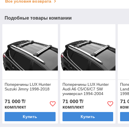
Все условия возврата
Подобные товары компании
Поперечины LUX Hunter
Поперечины LUX Hunter
Попе
Suzuki Jimny 1998-2018
Audi A6 C5/C6/C7 SW
Land
универсал 1994-2004
1998
71 000
71 000
71 
₸/
₸/
комплект
комплект
ком
Купить
Купить