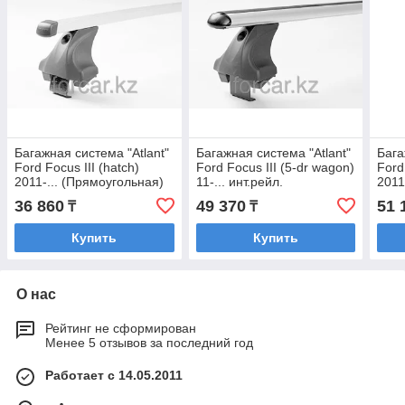
Багажная система "Atlant"
Багажная система "Atlant"
Бага
Ford Focus III (hatch)
Ford Focus III (5-dr wagon)
Ford
2011-... (Прямоугольная)
11-... инт.рейл.
2011-
(Аэродинамическая)
(Аэр
36 860
49 370
51 
₸
₸
Купить
Купить
О нас
Рейтинг не сформирован
Менее 5 отзывов за последний год
Работает с 14.05.2011