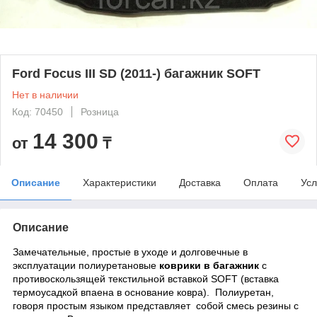
Ford Focus III SD (2011-) багажник SOFT
Нет в наличии
Код: 70450
Розница
14 300
от
₸
Описание
Характеристики
Доставка
Оплата
Усл
Описание
Замечательные, простые в уходе и долговечные в
эксплуатации полиуретановые
коврики в багажник
с
противоскользящей текстильной вставкой SOFT (вставка
термоусадкой впаена в основание ковра). Полиуретан,
говоря простым языком представляет собой смесь резины с