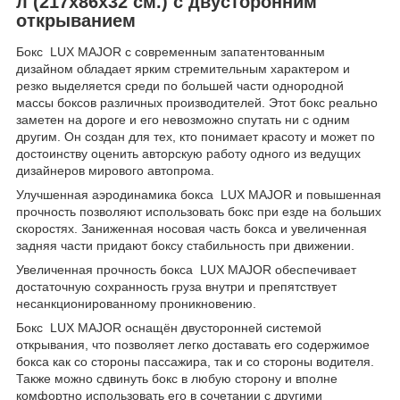
л (217х86х32 см.) с двусторонним
открыванием
Бокс LUX MAJOR с современным запатентованным
дизайном обладает ярким стремительным характером и
резко выделяется среди по большей части однородной
массы боксов различных производителей. Этот бокс реально
заметен на дороге и его невозможно спутать ни с одним
другим. Он создан для тех, кто понимает красоту и может по
достоинству оценить авторскую работу одного из ведущих
дизайнеров мирового автопрома.
Улучшенная аэродинамика бокса LUX MAJOR и повышенная
прочность позволяют использовать бокс при езде на больших
скоростях. Заниженная носовая часть бокса и увеличенная
задняя части придают боксу стабильность при движении.
Увеличенная прочность бокса LUX MAJOR обеспечивает
достаточную сохранность груза внутри и препятствует
несанкционированному проникновению.
Бокс LUX MAJOR оснащён двусторонней системой
открывания, что позволяет легко доставать его содержимое
бокса как со стороны пассажира, так и со стороны водителя.
Также можно сдвинуть бокс в любую сторону и вполне
комфортно использовать его в сочетании с другими