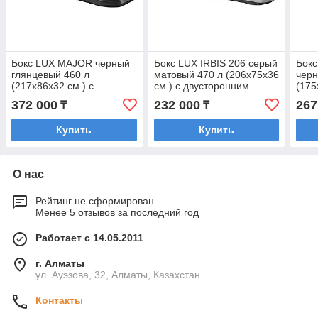
Бокс LUX MAJOR черный
Бокс LUX IRBIS 206 серый
Бокс
глянцевый 460 л
матовый 470 л (206х75х36
черн
(217х86х32 см.) с
см.) с двусторонним
(175
двусторонним
открыванием
дву
372 000
232 000
267
₸
₸
открыванием
отк
Купить
Купить
О нас
Рейтинг не сформирован
Менее 5 отзывов за последний год
Работает с 14.05.2011
г. Алматы
ул. Ауэзова, 32, Алматы, Казахстан
Контакты