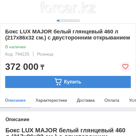
Бокс LUX MAJOR белый глянцевый 460 л
(217х86х32 см.) с двусторонним открыванием
В наличии
Код: 794225
Розница
372 000
₸
Купить
Описание
Характеристики
Доставка
Оплата
Усл
Описание
Бокс LUX MAJOR белый глянцевый 460