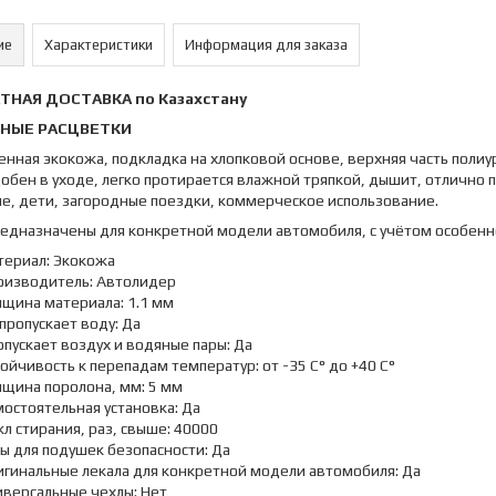
ие
Характеристики
Информация для заказа
ТНАЯ ДОСТАВКА по Казахстану
НЫЕ РАСЦВЕТКИ
енная экокожа, подкладка на хлопковой основе, верхняя часть поли
обен в уходе, легко протирается влажной тряпкой, дышит, отлично 
е, дети, загородные поездки, коммерческое использование.
едназначены для конкретной модели автомобиля, с учётом особенно
териал: Экокожа
оизводитель: Автолидер
лщина материала: 1.1 мм
пропускает воду: Да
пускает воздух и водяные пары: Да
ойчивость к перепадам температур: от -35 C° до +40 C°
лщина поролона, мм: 5 мм
остоятельная установка: Да
л стирания, раз, свыше: 40000
ы для подушек безопасности: Да
игинальные лекала для конкретной модели автомобиля: Да
иверсальные чехлы: Нет