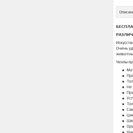
Описан
БЕСПЛА
РАЗЛИЧ
Искусств
Очень уд
животны
Чехлы пр
Ма
Пр
То
Не 
Про
Уст
То
Сам
Цик
Шв
Ор
Ун