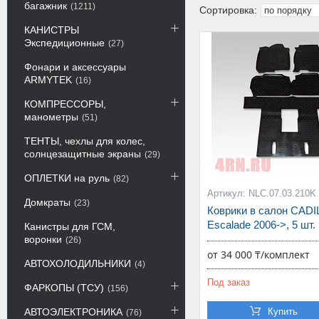
багажник
1211
КАНИСТРЫ
Экспедиционные
27
Фонари и аксессуары
ARMYTEK
16
КОМПРЕССОРЫ,
манометры
51
ТЕНТЫ, чехлы для колес,
солнцезащитные экраны
29
ОПЛЕТКИ на руль
82
NLC.07.03.210K
Домкраты
23
Коврики в салон CAD
Escalade 2006->, 5 шт.
Канистры для ГСМ,
воронки
26
от 34 000 ₸/комплект
АВТОХОЛОДИЛЬНИКИ
4
Под заказ
ФАРКОПЫ (ТСУ)
156
АВТОЭЛЕКТРОНИКА
Купить
76