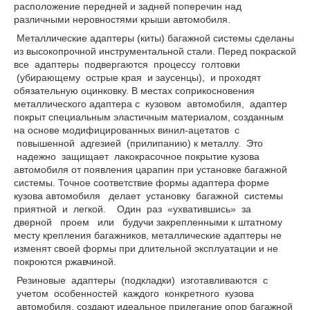
расположение передней и задней поперечин над
различными неровностями крыши автомобиля.
Металлические адаптеры (киты) багажной системы сделаны
из высокопрочной инструментальной стали. Перед покраской
все адаптеры подвергаются процессу голтовки
(убирающему острые края и заусенцы), и проходят
обязательную оцинковку. В местах соприкосновения
металлического адаптера с кузовом автомобиля, адаптер
покрыт специальным эластичным материалом, созданным
на основе модифицированных винил-ацетатов с
повышенной адгезией (прилипанию) к металлу. Это
надежно защищает лакокрасочное покрытие кузова
автомобиля от появления царапин при установке багажной
системы. Точное соответствие формы адаптера форме
кузова автомобиля делает установку багажной системы
приятной и легкой. Один раз «ухватившись» за
дверной проем или будучи закрепленными к штатному
месту крепления багажников, металлические адаптеры не
изменят своей формы при длительной эксплуатации и не
покроются ржавчиной.
Резиновые адаптеры (подкладки) изготавливаются с
учетом особенностей каждого конкретного кузова
автомобиля, создают идеальное прилегание опор багажной